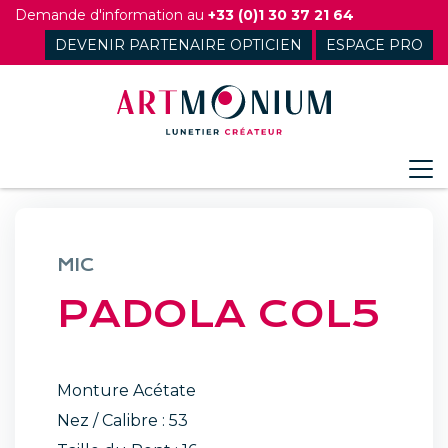
Skip
Demande d'information au
+33 (0)1 30 37 21 64
to
DEVENIR PARTENAIRE OPTICIEN
ESPACE PRO
content
MIC
PADOLA COL5
Monture Acétate
Nez / Calibre : 53