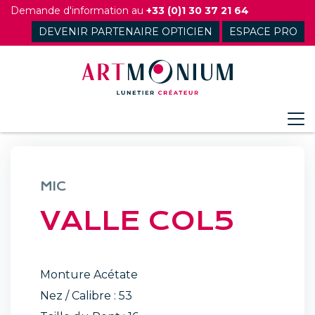
Skip
Demande d'information au
+33 (0)1 30 37 21 64
to
DEVENIR PARTENAIRE OPTICIEN
ESPACE PRO
content
MIC
VALLE COL5
Monture Acétate
Nez / Calibre : 53