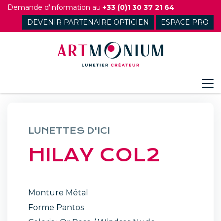
Skip
Demande d'information au
+33 (0)1 30 37 21 64
to
DEVENIR PARTENAIRE OPTICIEN
ESPACE PRO
content
LUNETTES D'ICI
HILAY COL2
Monture Métal
Forme Pantos