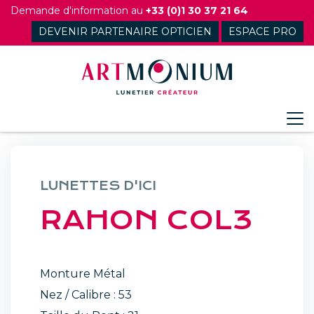
Skip
Demande d'information au
+33 (0)1 30 37 21 64
to
DEVENIR PARTENAIRE OPTICIEN
ESPACE PRO
content
LUNETTES D'ICI
RAHON COL3
Monture Métal
Nez / Calibre : 53