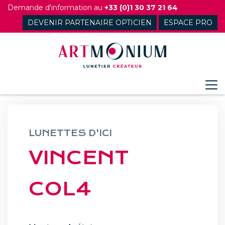
Skip
Demande d'information au
+33 (0)1 30 37 21 64
to
DEVENIR PARTENAIRE OPTICIEN
ESPACE PRO
content
LUNETTES D'ICI
VINCENT
COL4