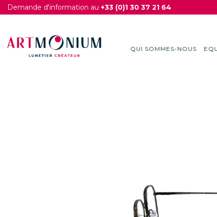
Demande d'information au
+33 (0)1 30 37 21 64
QUI SOMMES-NOUS
EQU
Skip
to
content