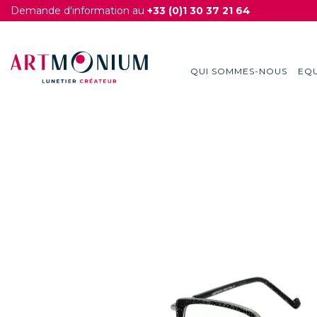
Demande d'information au
+33 (0)1 30 37 21 64
QUI SOMMES-NOUS
EQU
Skip
to
content