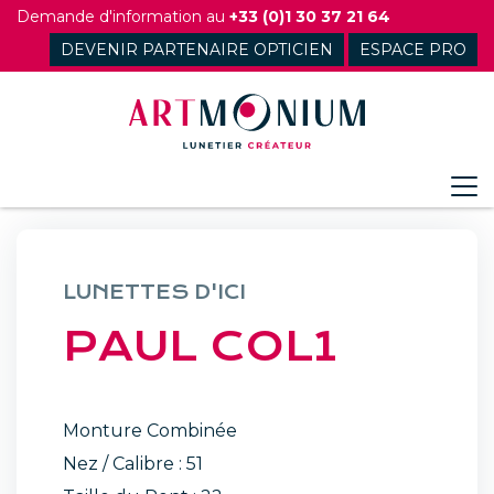
Skip
Demande d'information au
+33 (0)1 30 37 21 64
to
DEVENIR PARTENAIRE OPTICIEN
ESPACE PRO
content
LUNETTES D'ICI
PAUL COL1
Monture Combinée
Nez / Calibre : 51