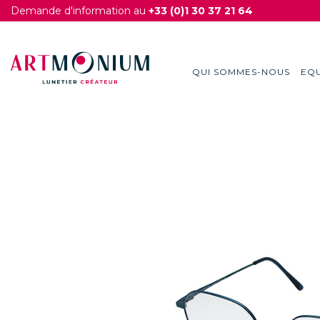
Demande d'information au
+33 (0)1 30 37 21 64
QUI SOMMES-NOUS
EQU
Skip
to
content