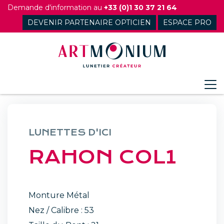
Skip
Demande d'information au
+33 (0)1 30 37 21 64
to
DEVENIR PARTENAIRE OPTICIEN
ESPACE PRO
content
LUNETTES D'ICI
RAHON COL1
Monture Métal
Nez / Calibre : 53