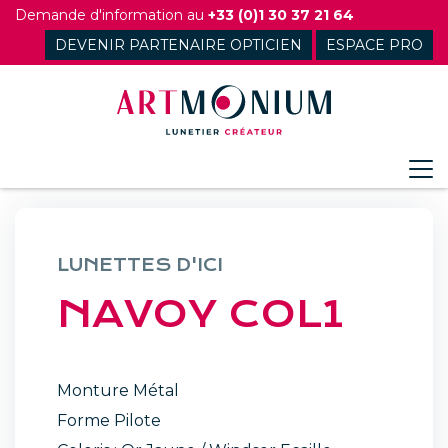
Skip
Demande d'information au
+33 (0)1 30 37 21 64
to
DEVENIR PARTENAIRE OPTICIEN
ESPACE PRO
content
LUNETTES D'ICI
NAVOY COL1
Monture Métal
Forme Pilote