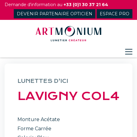
Skip
Demande d'information au
+33 (0)1 30 37 21 64
to
DEVENIR PARTENAIRE OPTICIEN
ESPACE PRO
content
LUNETTES D'ICI
LAVIGNY COL4
Monture Acétate
Forme Carrée