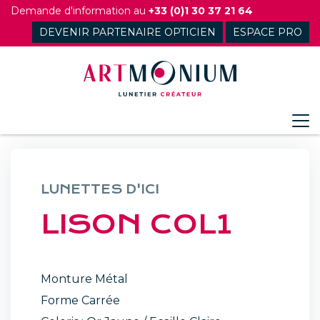
Skip
Demande d'information au
+33 (0)1 30 37 21 64
to
DEVENIR PARTENAIRE OPTICIEN
ESPACE PRO
content
LUNETTES D'ICI
LISON COL1
Monture Métal
Forme Carrée