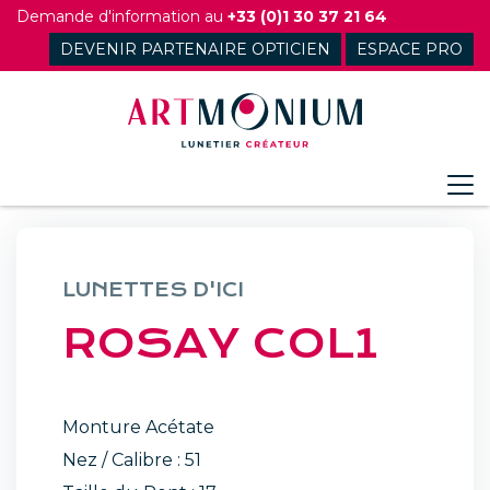
Skip
Demande d'information au
+33 (0)1 30 37 21 64
to
DEVENIR PARTENAIRE OPTICIEN
ESPACE PRO
content
LUNETTES D'ICI
ROSAY COL1
Monture Acétate
Nez / Calibre : 51