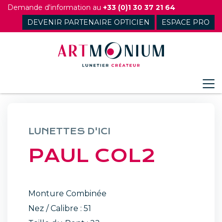
Skip
Demande d'information au
+33 (0)1 30 37 21 64
to
DEVENIR PARTENAIRE OPTICIEN
ESPACE PRO
content
LUNETTES D'ICI
PAUL COL2
Monture Combinée
Nez / Calibre : 51